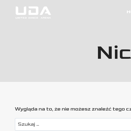
Przeskocz
do
H
treści
Nic
Wygląda na to, że nie możesz znaleźć tego
Szukaj: