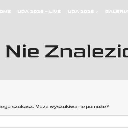
OME
UDA 2026 – LIVE
UDA 2026
GALERI
 Nie Znalez
 czego szukasz. Może wyszukiwanie pomoże?